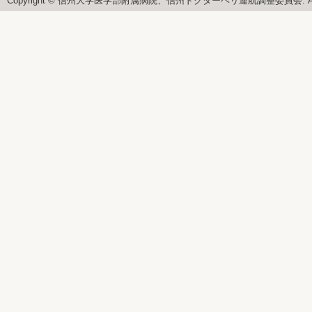
Copyright © 信州大学医学部附属病院、信州ドクターヘリ運航調整委員会. All righ