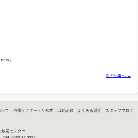
new」
次の記事へ →
ついて
信州ドクターヘリ松本
出動記録
よくある質問
スタッフブログ
命救急センター
EL 0263-37-2222