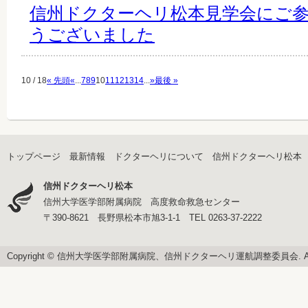
信州ドクターヘリ松本見学会にご
うございました
10 / 18
« 先頭
«
...
7
8
9
10
11
12
13
14
...
»
最後 »
トップページ
最新情報
ドクターヘリについて
信州ドクターヘリ松本
信州ドクターヘリ松本
信州大学医学部附属病院 高度救命救急センター
〒390-8621 長野県松本市旭3-1-1 TEL 0263-37-2222
Copyright © 信州大学医学部附属病院、信州ドクターヘリ運航調整委員会. All righ